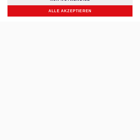
ALLE AKZEPTIEREN
Schneiden. Abisolieren. Crimpen.
Individualisierte Handwerkzeuge für Ihre Marke.
WERKZEUGE
Alle Werkzeuge
Über uns
FAQ
News
Kontakt