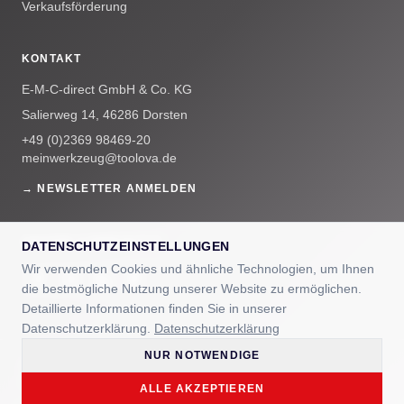
Verkaufsförderung
KONTAKT
E-M-C-direct GmbH & Co. KG
Salierweg 14, 46286 Dorsten
+49 (0)2369 98469-20
meinwerkzeug@toolova.de
→ NEWSLETTER ANMELDEN
UNSERE COMMUNITYS
DATENSCHUTZEINSTELLUNGEN
Wir verwenden Cookies und ähnliche Technologien, um Ihnen
die bestmögliche Nutzung unserer Website zu ermöglichen.
Detaillierte Informationen finden Sie in unserer
Datenschutzerklärung.
Datenschutzerklärung
NUR NOTWENDIGE
© 2025 E-M-C-direct GmbH & Co. KG — TOOLOVA® ist eine
eingetragene Marke.
ALLE AKZEPTIEREN
Impressum
Datenschutz
AI Visibility